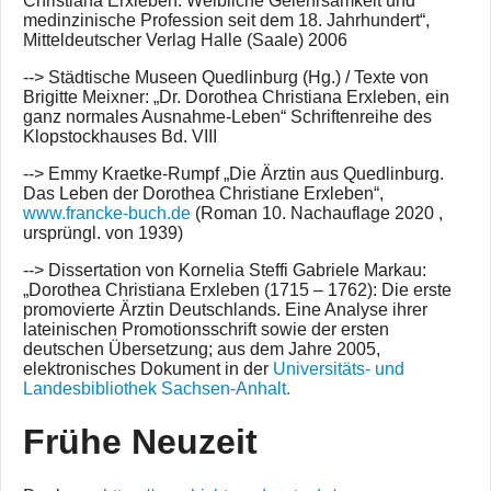
Christiana Erxleben. Weibliche Gelehrsamkeit und
medinzinische Profession seit dem 18. Jahrhundert“,
Mitteldeutscher Verlag Halle (Saale) 2006
--> Städtische Museen Quedlinburg (Hg.) / Texte von
Brigitte Meixner: „Dr. Dorothea Christiana Erxleben, ein
ganz normales Ausnahme-Leben“ Schriftenreihe des
Klopstockhauses Bd. VIII
--> Emmy Kraetke-Rumpf „Die Ärztin aus Quedlinburg.
Das Leben der Dorothea Christiane Erxleben“,
www.francke-buch.de
(Roman 10. Nachauflage 2020 ,
ursprüngl. von 1939)
--> Dissertation von Kornelia Steffi Gabriele Markau:
„Dorothea Christiana Erxleben (1715 – 1762): Die erste
promovierte Ärztin Deutschlands. Eine Analyse ihrer
lateinischen Promotionsschrift sowie der ersten
deutschen Übersetzung; aus dem Jahre 2005,
elektronisches Dokument in der
Universitäts- und
Landesbibliothek Sachsen-Anhalt.
Frühe Neuzeit