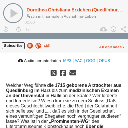
Dorothea Christiana Erxleben (Quedlinburg, FrauenOrt Nr. 32)
Ärztin mit normalem Ausnahme-Leben
00:00
Subscribe
All episodes
›
Audio herunterladen:
MP3
|
AAC
|
OGG
|
OPUS
Welcher Weg führte
die 1715 geborene Arzttochter aus
Quedlinburg im Harz
bis zum
medizinischen Examen
an der Universität in Halle
an der Saale? Wer förderte
und forderte sie? Wieso kam sie zu dem Schluss „Daß
dieses Geschlecht [weibliche, die Red.] der Gelahrtheit
sich befleisse“ und „… daß es sich in der Gesellschaft
eines vernünftigen Ehegatten noch vergnügter studieren“
lasse? Was ist in der
„Prominenten-WG“
des
Literaturmuseums Klopstockhaus noch
über die