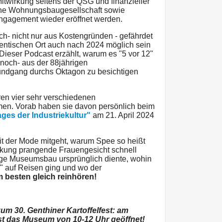
wirkung seitens der QSG und finanzieller
sche Wohnungsbaugesellschaft sowie
ngagement wieder eröffnet werden.
h- nicht nur aus Kostengründen - gefährdet
entischen Ort auch nach 2024 möglich sein
t. Dieser Podcast erzählt, warum es "5 vor 12"
 noch- aus der 88jährigen
undgang durchs Oktagon zu besichtigen
hren vier sehr verschiedenen
dmen. Vorab haben sie davon persönlich beim
ages der Industriekultur"
am 21. April 2024
it der Mode mitgeht, warum Spee so heißt
ckung prangende Frauengesicht schnell
ige Museumsbau ursprünglich diente, wohin
g" auf Reisen ging und wo der
 besten gleich reinhören!
zum 30. Genthiner Kartoffelfest: am
st das Museum von 10-12 Uhr geöffnet!