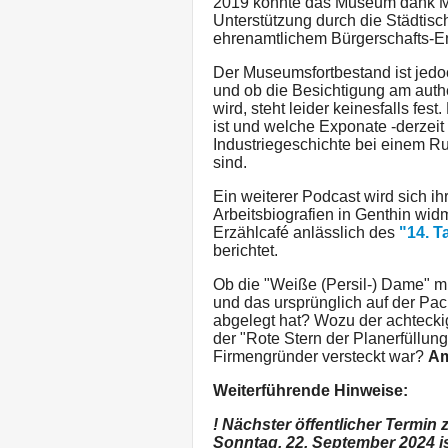
2019 konnte das Museum dank Mit
Unterstützung durch die Städti
ehrenamtlichem Bürgerschafts-E
Der Museumsfortbestand ist jedoc
und ob die Besichtigung am auth
wird, steht leider keinesfalls fes
ist und welche Exponate -derzeit
Industriegeschichte bei einem R
sind.
Ein weiterer Podcast wird sich i
Arbeitsbiografien in Genthin wi
Erzählcafé anlässlich des
"14. T
berichtet.
Ob die "Weiße (Persil-) Dame" m
und das ursprünglich auf der Pa
abgelegt hat? Wozu der achteck
der "Rote Stern der Planerfüllun
Firmengründer versteckt war?
Am
Weiterführende Hinweise:
! Nächster öffentlicher Termin 
Sonntag, 22. September 2024 i