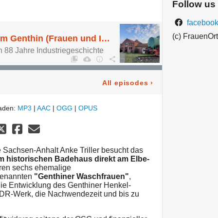
Follow us
facebook
(c) FrauenOr
Waschmittelmuseum Genthin (Frauen und Industriekultur)
88 Jahre Industriegeschichte
All episodes
›
laden:
MP3
|
AAC
|
OGG
|
OPUS
e Sachsen-Anhalt Anke Triller besucht das
 historischen Badehaus direkt am Elbe-
ren sechs ehemalige
genannten
"Genthiner Waschfrauen"
,
die Entwicklung des Genthiner Henkel-
DDR-Werk, die Nachwendezeit und bis zu