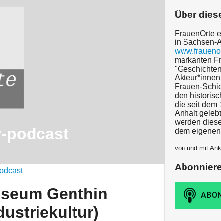
Über dies
FrauenOrte e
in Sachsen-A
www.frauenor
markanten Fr
"Geschichten
Akteur*innen 
Frauen-Schic
den historis
die seit dem
Anhalt geleb
werden diese
r-podcast
dem eigenen
von und mit Anke
Abonnier
odcast
useum Genthin
ustriekultur)