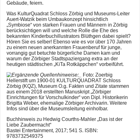
Gebäude, feiern.
Was KulturQuadrat Schloss Zörbig und Museums-Leiter
Auert-Watzik beim Umbaukonzept hinsichtlich
„Symbiose“ von starken Frauen und Männern in Zörbig
berücksichtigen will und welche Rolle die Ehe des
bekannten Kinderbuchillustrators Blüthgen dabei spielt?
Hören Sie es selber! Ebenso wie es vor über 170 Jahren
zu einem neuen anerkannten Frauenberuf für junge,
vorrangig gut betuchte bürgerliche Damen kam und
warum der Zörbiger Stadtspaziergang extra an der
heutigen städtischen „KiTa Rotkäppchen“ vorbeiführt.
Foto: Zoerbig
Hellerstift um 1900-01 KULTURQUADRAT Schloss
Zörbig (KQZ), Museum O.g. Fakten und Zitate stammen
aus einem 2018 erstellten Manuskript „Zörbiger
Einrichtungen für Vorschulkinder“ von Dipl. Historikerin
Brigitta Weber, ehemalige Zörbiger Archivarin. Weitere
Infos sind über die Museumsleitung einholbar.
Buchhinweis zu Hedwig Courths-Mahler „Das ist der
Liebe Zaubermacht“
Bastei Entertainment, 2017; 541 S. ISBN:
9783732549375