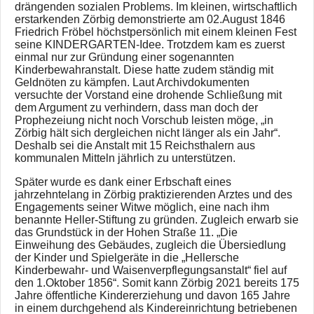
drängenden sozialen Problems. Im kleinen, wirtschaftlich
erstarkenden Zörbig demonstrierte am 02.August 1846
Friedrich Fröbel höchstpersönlich mit einem kleinen Fest
seine KINDERGARTEN-Idee. Trotzdem kam es zuerst
einmal nur zur Gründung einer sogenannten
Kinderbewahranstalt. Diese hatte zudem ständig mit
Geldnöten zu kämpfen. Laut Archivdokumenten
versuchte der Vorstand eine drohende Schließung mit
dem Argument zu verhindern, dass man doch der
Prophezeiung nicht noch Vorschub leisten möge, „in
Zörbig hält sich dergleichen nicht länger als ein Jahr“.
Deshalb sei die Anstalt mit 15 Reichsthalern aus
kommunalen Mitteln jährlich zu unterstützen.
Später wurde es dank einer Erbschaft eines
jahrzehntelang in Zörbig praktizierenden Arztes und des
Engagements seiner Witwe möglich, eine nach ihm
benannte Heller-Stiftung zu gründen. Zugleich erwarb sie
das Grundstück in der Hohen Straße 11. „Die
Einweihung des Gebäudes, zugleich die Übersiedlung
der Kinder und Spielgeräte in die „Hellersche
Kinderbewahr- und Waisenverpflegungsanstalt“ fiel auf
den 1.Oktober 1856“. Somit kann Zörbig 2021 bereits 175
Jahre öffentliche Kindererziehung und davon 165 Jahre
in einem durchgehend als Kindereinrichtung betriebenen