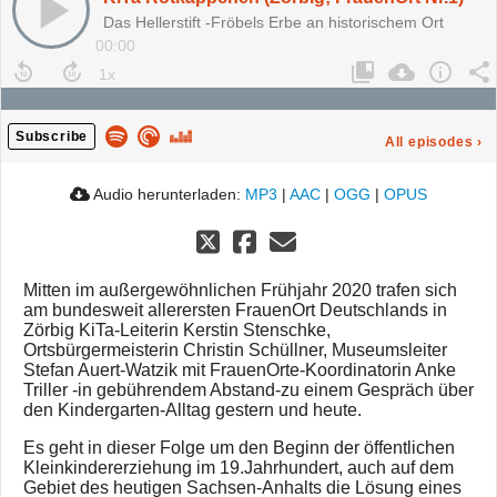
Das Hellerstift -Fröbels Erbe an historischem Ort
00:00
Subscribe
All episodes
›
Audio herunterladen:
MP3
|
AAC
|
OGG
|
OPUS
Mitten im außergewöhnlichen Frühjahr 2020 trafen sich
am bundesweit allerersten FrauenOrt Deutschlands in
Zörbig KiTa-Leiterin Kerstin Stenschke,
Ortsbürgermeisterin Christin Schüllner, Museumsleiter
Stefan Auert-Watzik mit FrauenOrte-Koordinatorin Anke
Triller -in gebührendem Abstand-zu einem Gespräch über
den Kindergarten-Alltag gestern und heute.
Es geht in dieser Folge um den Beginn der öffentlichen
Kleinkindererziehung im 19.Jahrhundert, auch auf dem
Gebiet des heutigen Sachsen-Anhalts die Lösung eines