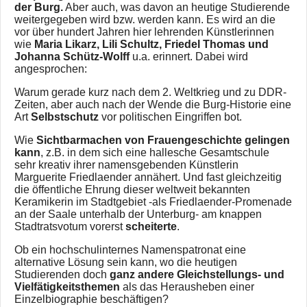
der Burg.
Aber auch, was davon an heutige Studierende
weitergegeben wird bzw. werden kann. Es wird an die
vor über hundert Jahren hier lehrenden Künstlerinnen
wie
Maria Likarz, Lili Schultz, Friedel Thomas und
Johanna Schütz-Wolff
u.a. erinnert. Dabei wird
angesprochen:
Warum gerade kurz nach dem 2. Weltkrieg und zu DDR-
Zeiten, aber auch nach der Wende die Burg-Historie eine
Art
Selbstschutz
vor politischen Eingriffen bot.
Wie
Sichtbarmachen von Frauengeschichte gelingen
kann
, z.B. in dem sich eine hallesche Gesamtschule
sehr kreativ ihrer namensgebenden Künstlerin
Marguerite Friedlaender annähert. Und fast gleichzeitig
die öffentliche Ehrung dieser weltweit bekannten
Keramikerin im Stadtgebiet -als Friedlaender-Promenade
an der Saale unterhalb der Unterburg- am knappen
Stadtratsvotum vorerst
scheiterte
.
Ob ein hochschulinternes Namenspatronat eine
alternative Lösung sein kann, wo die heutigen
Studierenden doch
ganz andere Gleichstellungs- und
Vielfätigkeitsthemen
als das Herausheben einer
Einzelbiographie beschäftigen?